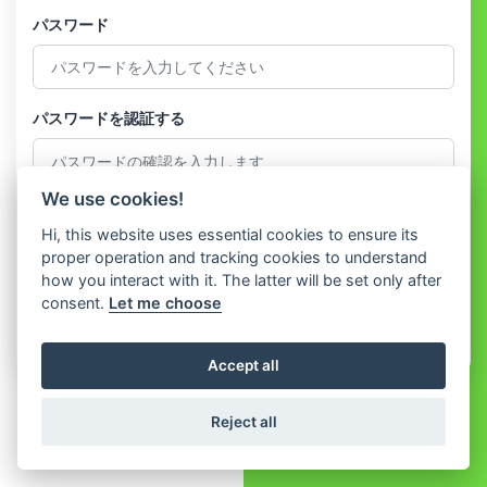
パスワード
パスワードを認証する
We use cookies!
私はに同意します
Terms and Conditions
そして
Privacy Policy
Hi, this website uses essential cookies to ensure its
proper operation and tracking cookies to understand
登録する
how you interact with it. The latter will be set only after
consent.
Let me choose
すでにアカウントを持っていますか？
ログイン
Accept all
Reject all
© 2026 WhatShop